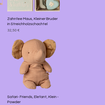
Schnellansicht
Zahnfee Maus, Kleiner Bruder
in Streichholzschachtel
Preis
32,50 €
Schnellansicht
Safari- Friends, Elefant, Klein -
Powder