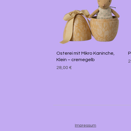
Schnellansicht
Osterei mit Mikro Kaninche,
P
Klein – cremegelb
P
2
Preis
28,00 €
Impressum