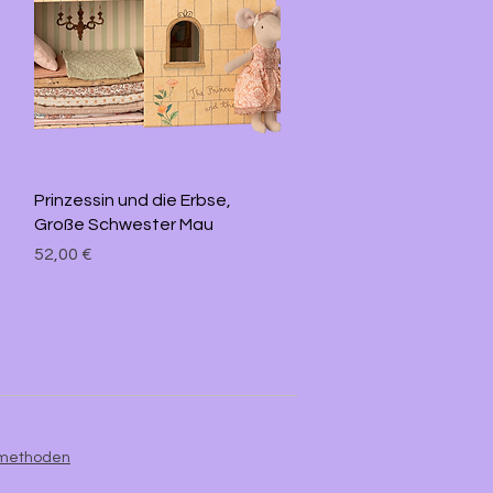
Schnellansicht
Prinzessin und die Erbse,
Große Schwester Mau
Preis
52,00 €
smethoden