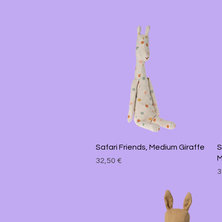
Schnellansicht
Safari Friends, Medium Giraffe
S
M
Preis
32,50 €
P
3