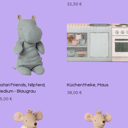
Preis
32,50 €
Schnellansicht
Schnellansicht
afari Friends, Nilpferd,
Küchentheke, Maus
edium - Blaugrau
Preis
38,00 €
reis
5,00 €