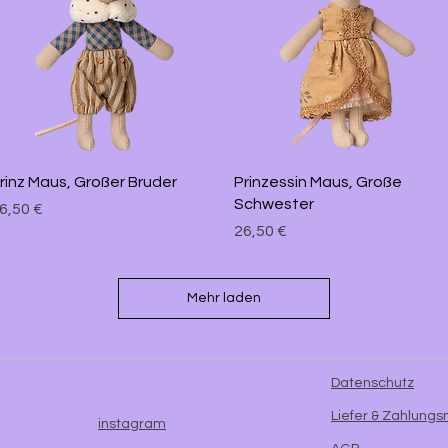
Schnellansicht
Schnellansicht
rinz Maus, Großer Bruder
Prinzessin Maus, Große
Schwester
reis
6,50 €
Preis
26,50 €
Mehr laden
Datenschutz
Liefer & Zahlung
instagram