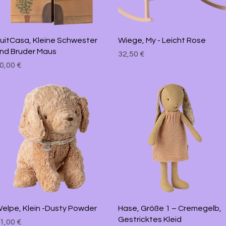
Schnellansicht
Schnellansicht
uitCasa, Kleine Schwester
Wiege, My - Leicht Rose
nd Bruder Maus
Preis
32,50 €
reis
0,00 €
Schnellansicht
Schnellansicht
elpe, Klein -Dusty Powder
Hase, Größe 1 – Cremegelb,
Gestricktes Kleid
reis
1,00 €