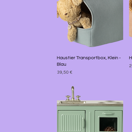
Schnellansicht
Haustier Transportbox, Klein -
H
Blau
P
2
Preis
39,50 €