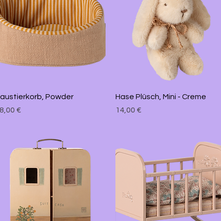
Schnellansicht
Schnellansicht
austierkorb, Powder
Hase Plüsch, Mini - Creme
reis
Preis
8,00 €
14,00 €