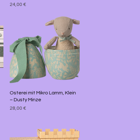
Preis
24,00 €
Schnellansicht
Osterei mit Mikro Lamm, Klein
– Dusty Minze
Preis
28,00 €