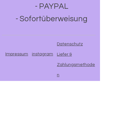
- PAYPAL
- Sofortüberweisung
Datenschutz
Impressum
instagram
Liefer &
Zahlungsmethode
n
AGB
Wiederrufbelehrun
g
© 2023 by Little Ray. Proudly created