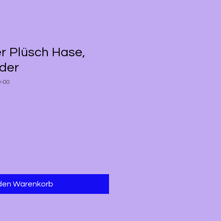
r Plüsch Hase,
wder
0-00
 den Warenkorb