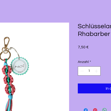
Schlüssel
Rhabarber
Preis
7,50 €
Anzahl
*
In